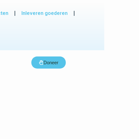
cten
Inleveren goederen
Doneer