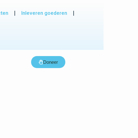
cten
Inleveren goederen
Doneer