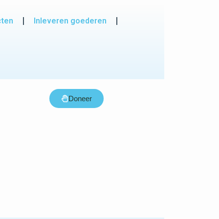
cten
Inleveren goederen
Doneer