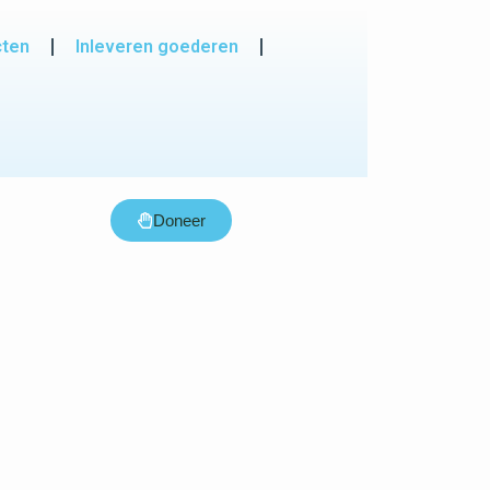
cten
Inleveren goederen
Doneer