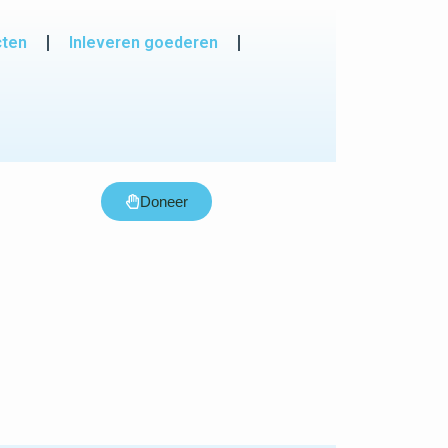
cten
Inleveren goederen
Doneer